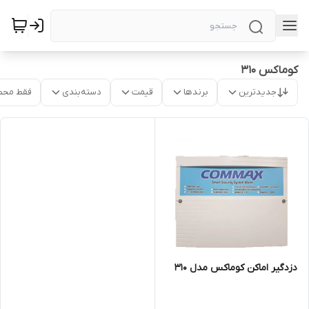
کوماکس 310
جدیدترین
برندها
قیمت
دسته‌بندی
فقط محص
دزدگیر اماکن کوماکس مدل 310