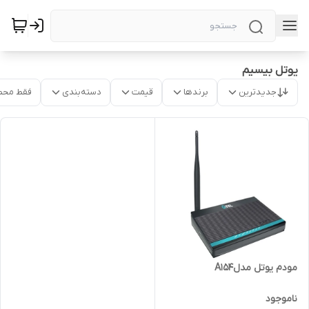
یوتل بیسیم
جدیدترین
برندها
قیمت
دسته‌بندی
فقط محص
مودم یوتل مدلA154
ناموجود