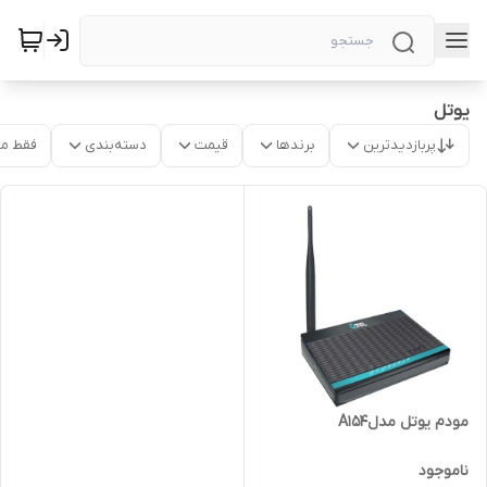
یوتل
پربازدیدترین
برندها
قیمت
دسته‌بندی
فقط م
مودم یوتل مدلA154
ناموجود