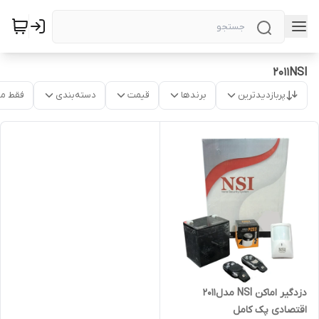
2011NSI
پربازدیدترین
برندها
قیمت
دسته‌بندی
فقط م
دزدگیر اماکن NSI مدل2011
اقتصادی پک کامل