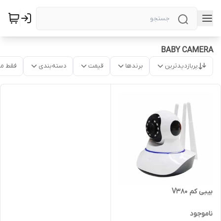
BABY CAMERA
پربازدیدترین
برندها
قیمت
دسته‌بندی
فقط م
بیبی کم V380
ناموجود