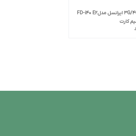
مودم 3G/4G ایرانسل مدلFD-i40 E2
یم کارت