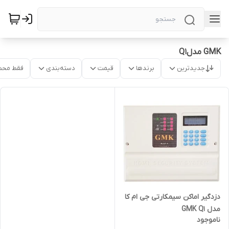
GMK مدلQ1
جدیدترین
برندها
قیمت
دسته‌بندی
فقط محص
دزدگیر اماکن سیمکارتی جی ام کا
مدل GMK Q1
ناموجود