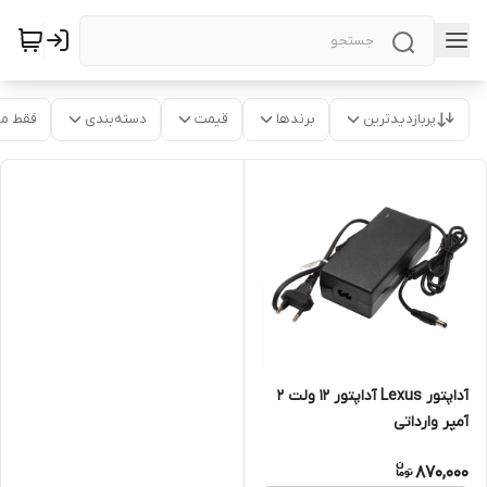
پربازدیدترین
برندها
قیمت
دسته‌بندی
فقط م
آداپتور Lexus آداپتور 12 ولت 2
آمپر وارداتی
870,000