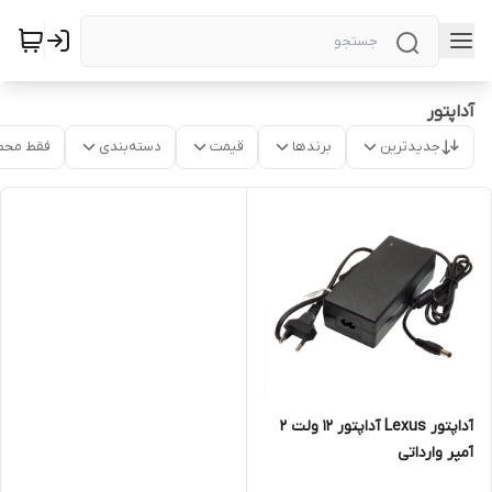
آداپتور
جدیدترین
برندها
قیمت
دسته‌بندی
فقط محص
آداپتور Lexus آداپتور 12 ولت 2
آمپر وارداتی