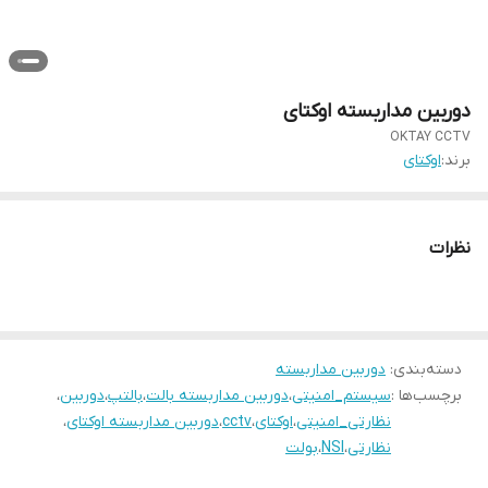
دوربین مداربسته اوکتای
OKTAY CCTV
برند:
اوکتای
نظرات
دسته‌بندی
:
دوربین‌ مداربسته
برچسب‌ها :
سیستم_امنیتی
،
دوربین مداربسته بالت
،
بالتپ
،
دوربین
،
نظارتی_امنیتی
،
اوکتای
،
cctv
،
دوربین مداربسته اوکتای
،
نظارتی
،
NSI
،
بولت