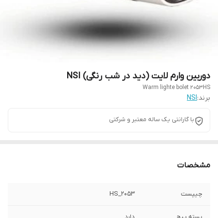
دوربین وارم لایت (دید در شب رنگی) NSI
Warm lighte bolet 2053HS
برند:
NSI
با گارانتی یک ساله معتبر و شرکتی
مشخصات
چیپست
2053_HS
بسته پیچ
دارد