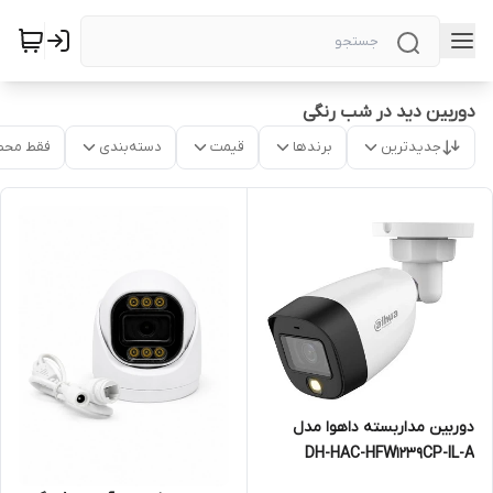
دوربین دید در شب رنگی
جدیدترین
برندها
قیمت
دسته‌بندی
فقط محص
دوربین مداربسته داهوا مدل
DH-HAC-HFW1239CP-IL-A