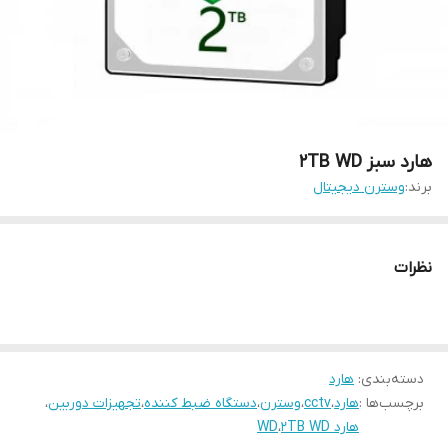
هارد سبز 2TB WD
برند:
وسترن دیجیتال
نظرات
دسته‌بندی
:
هارد
برچسب‌ها :
هارد
،
cctv
،
وسترن
،
دستگاه ضبط کننده
،
تجهیزات دوربین
،
هارد 2TB WD
،
WD