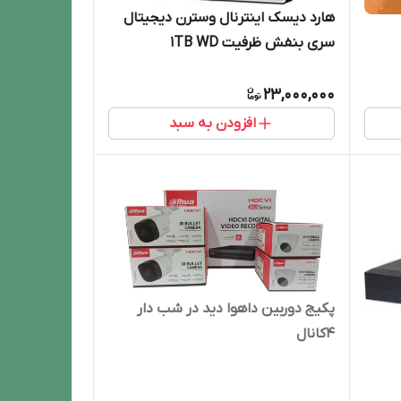
هارد دیسک اینترنال وسترن دیجیتال
سری بنفش ظرفیت 1TB WD
23,000,000
افزودن به سبد
پکیج دوربین داهوا دید در شب دار
4کانال