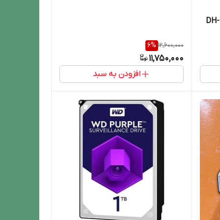
ضبط کننده ویدیویی داهوا مدل DH-
6
%
12,600,000
11,750,000
افزودن به سبد