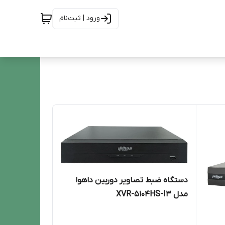
ورود | ثبت‌نام
دستگاه ضبط تصاویر دوربین داهوا
مدل XVR-5104HS-I3