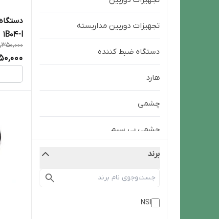
تجهیزات دوربین
تجهیزات دوربین مداربسته
1B04-l
,350,000
دستگاه ضبط کننده
950,000
هارد
چشمی
چشمی بی سیم
برند
NSI