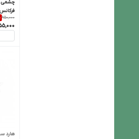
فرکانس 15
%
950,000
55,000
هارد سبز  WD