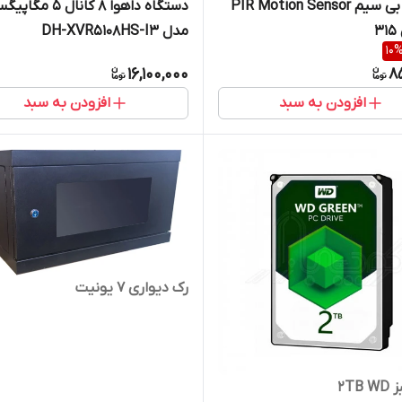
چشمی بی سیم PIR Motion Sensor
دستگاه داهوا 8 کانال 5 مگ
3
مدل DH-XVR5108HS-I3
10
16,100,000
8
افزودن به سبد
افزودن به سبد
رک دیواری 7 یونیت
2TB