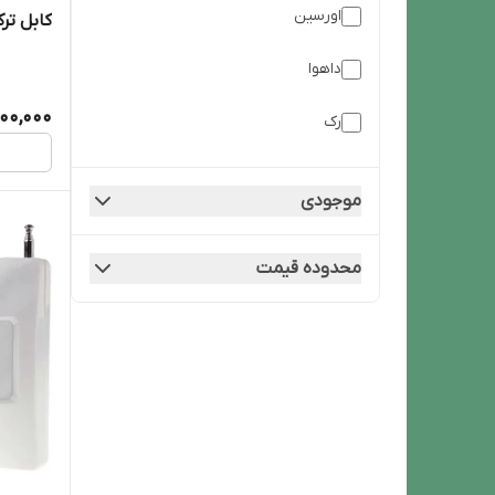
اورسین
کابل ترک
داهوا
000,000
رک
وسترن دیجیتال
موجودی
محدوده قیمت