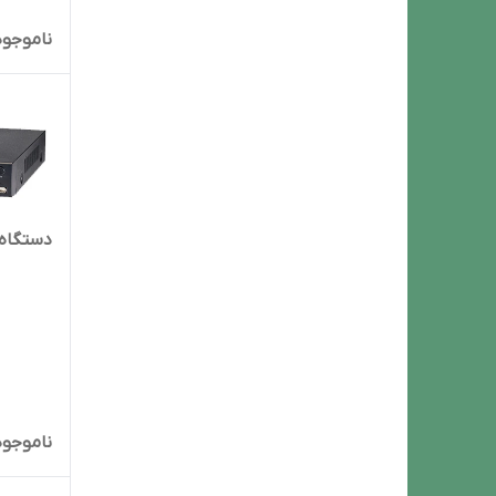
ناموجود
دستگاه R NSI 8CH5MP 25PH
ناموجود