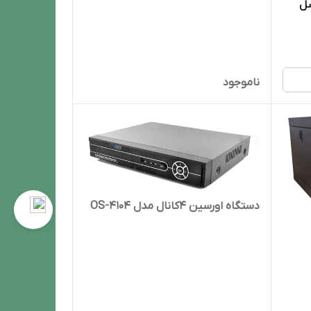
اپیگسل
ناموجود
دستگاه اورسین 4کانال مدل OS-4104