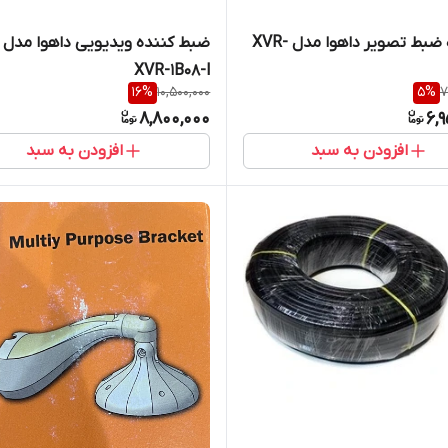
دستگاه ضبط تصویر داهوا مدل XVR-
XVR-1B08-l
16
%
10,500,000
5
%
7
8,800,000
6,
افزودن به سبد
افزودن به سبد