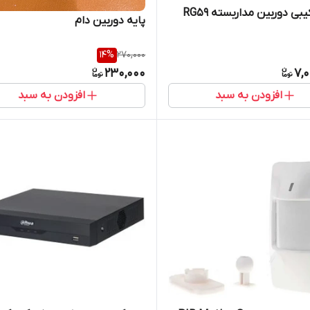
یبی دوربین مداربسته RG59
پایه دوربین دام
14
%
270,000
230,000
7,
افزودن به سبد
افزودن به سبد