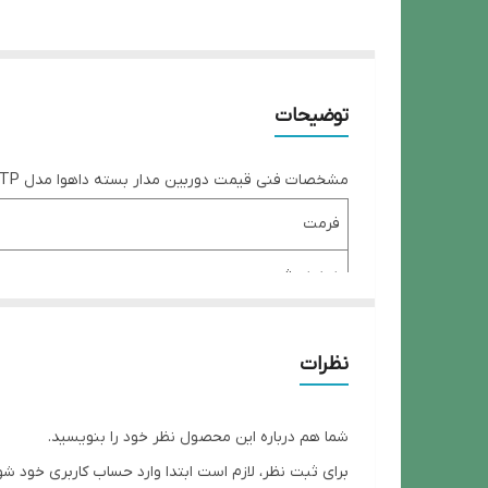
توضیحات
مشخصات فنی قیمت دوربین مدار بسته داهوا مدل Dahua DH-HAC-HFW1400TP مشخصات فنی، خرید و سفارش
فرمت
دید در شب
برد دید در شب
نظرات
نوع دوربین
نوع لنز
شما هم درباره این محصول نظر خود را بنویسید.
برای ثبت نظر، لازم است ابتدا وارد حساب کاربری خود شو
وضوح تصویر