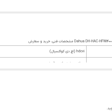
hdcvi (اچ دی کواکسیال)
سیاه و سفید مادون قرمز
30 متر
بولت (بالت)
ثابت
ید.
4 مگاپیکسل (MP)