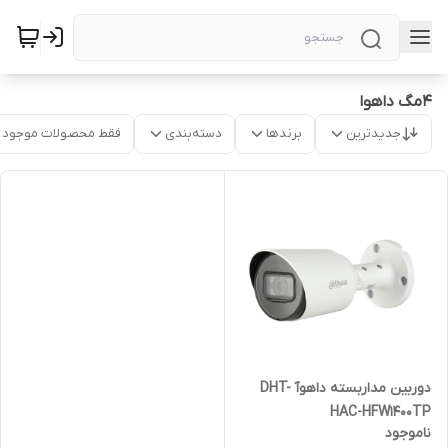
4مگ داهوا
جدیدترین
برندها
دسته‌بندی
فقط محصولات موجود
دوربین مداربسته داهوآ DHT-
HAC-HFW1400TP
ناموجود