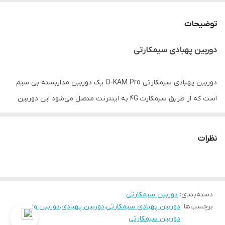
قابلیت دنبال کردن
دارد
سوژه
توضیحات
تشخیص حرکت
دارد
دوربین پهبادی سیمکارتی
اتصال به وای فای
دارد
دوربین پهبادی سیمکارتی O-KAM Pro یک دوربین مداربسته بی سیم
انتقال تصویر
O-KAM PRO
است که از طریق سیمکارت 4G به اینترنت متصل می‌شود. این دوربین
دارای سه لنز ( چرخشی) است و از ویژگی‌هایی مانند دید در شب رنگی،
تشخیص حرکت، تعقیب کردن سوژه، صدای دو طرفه و ارسال هشدار
نظرات
برخوردار است.
دسته‌بندی
:
دوربین سیمکارتی
برچسب‌ها :
دوربین پهبادی سیمکارتی
،
دوربین پهبادی
،
دوربین وایفا
،
دوربین سیمکارتی