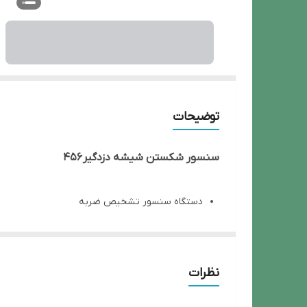
توضیحات
سنسور شکستن شیشه دزدگیر 456
دستگاه سنسور تشخیص ضربه
تشخیص حرکت از شعاع 4.5 تا 9 متری
دارای الگوی پوشش 360 درجه
نظرات