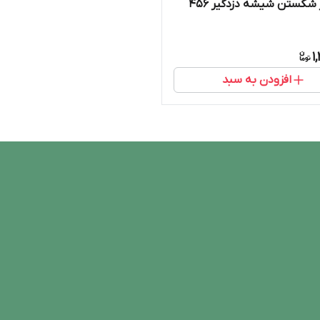
کستن شیشه دزدگیر 456
1
افزودن به سبد