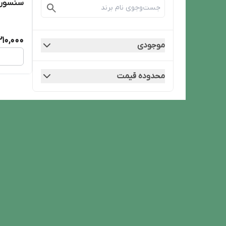
سنسور ش
,210,000
موجودی
محدوده قیمت