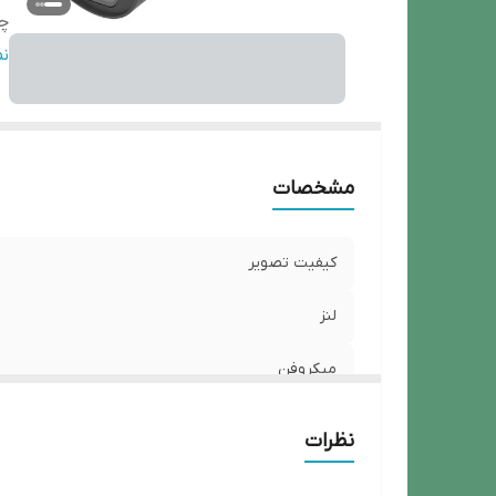
چر
ج
ن
7
مشخصات
کیفیت تصویر
لنز
میکروفن
چراغ دید در شب رنگی Starlight
نظرات
جنس بدنه