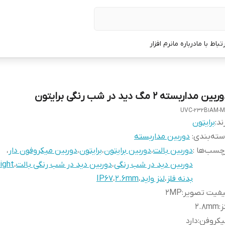
رتباط با ما
درباره ما
نرم افزار
بین مداربسته 2 مگ دید در شب رنگی برایتون
UVC-232B1AM-
ند:
برایتون
ته‌بندی
:
دوربین‌ مداربسته
چسب‌ها :
دوربین بالت
،
دوربین برایتون
،
برایتون
،
دوربین میکروفون دار
،
دوربین دید در شب رنگی
،
دوربین دید در شب رنگی بالت
،
light
بدنه فلز
،
لنز واید
،
2.6mm
،
IP67
یفیت تصویر
:
2MP
ز
:
2.8mm
یکروفن
:
دارد