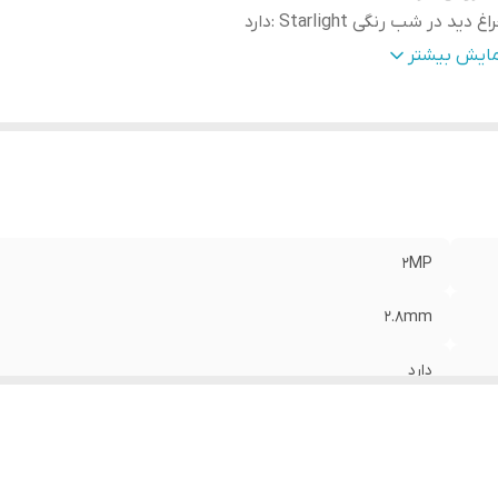
اغ دید در شب رنگی Starlight
:
دارد
نس بدنه
:
فلزی
مایش بیشتر
IP6
:
دارد
2MP
2.8mm
دارد
دارد
فلزی