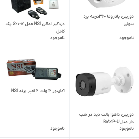
دوربین پاناروما 360درجه برد
سونی
دزدگیر اماکن NSI مدل S20-12 پک
کامل
ناموجود
ناموجود
آداپتور 12 ولت 2 آمپر برند NSI
دوربین داهوا بالت دید در شب
دار مدلB1A21P-U
ناموجود
ناموجود