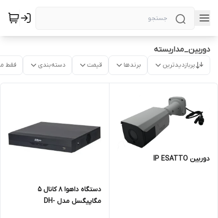
دوربین_مداربسته
پربازدیدترین
برندها
قیمت
دسته‌بندی
فقط م
دوربین IP ESATTO
دستگاه داهوا 8 کانال 5
مگاپیگسل مدل DH-
XVR5108HS-I3