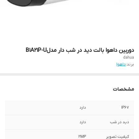
دوربین داهوا بالت دید در شب دار مدلB1A21P-U
dahua
برند:
داهوا
مشخصات
IP67
دارد
دید در شب
دارد
کیفیت تصویر
2MP