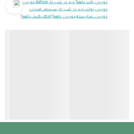
دوربین بالت داهوآ دید در شب دار
،
dahua
،
دوربین
،
دوربین بولت دید در شب دار
،
سیستم_امنیتی
،
دوربین_مداربسته
،
دوربین داهوآ
،
2مگاپیکسل
،
داهو آ