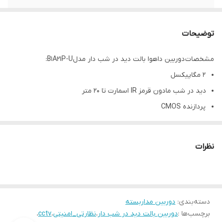
توضیحات
مشخصات دوربین داهوا بالت دید در شب دار مدلB1A21P-U:
2 مگاپیکسل
دید در شب مادون قرمز IR اسمارت تا 20 متر
پردازنده CMOS
فول اچ دی Full HD | 1080P
OSD Menu | DWDR | BLC | HLC | 2DNR | AWB | AGC
نظرات
بولت 2MP غیر فلزی ضد آب IP67
ابعاد و وزن حدودی 7×15 سانتیمتر 140 گرم
دسته‌بندی
:
دوربین‌ مداربسته
برچسب‌ها :
دوربین بالت دید در شب دار
،
نظارتی_امنیتی
،
cctv
،