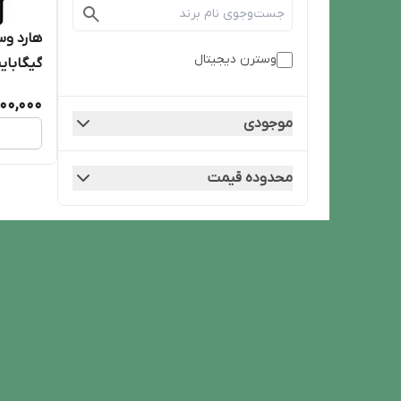
وسترن دیجیتال
گیگابای
00,000
موجودی
محدوده قیمت