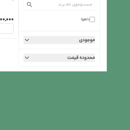
00,000
داهوا
موجودی
محدوده قیمت