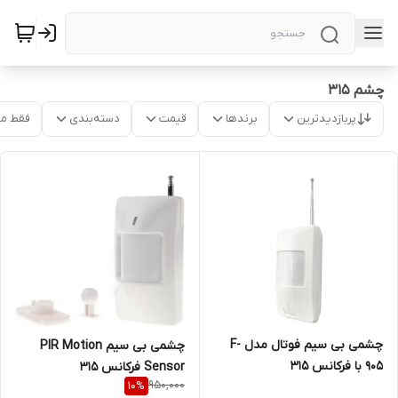
چشم 315
پربازدیدترین
برندها
قیمت
دسته‌بندی
فقط م
چشمی بی سیم فوتال مدل F-
چشمی بی سیم PIR Motion
905 با فرکانس 315
Sensor فرکانس 315
950,000
10
%