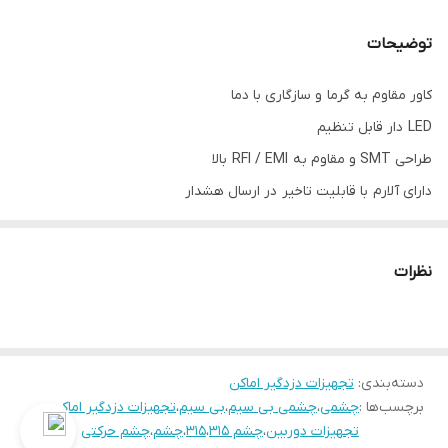
برد دید
12 متر
توضیحات
IP67
دارد
کاور مقاوم به گرما و سازگاری با دما
جنس بدنه
پلاستیک
LED دار قابل تنظیم
طراحی SMT و مقاوم به RFI / EMI بالا
دارای آلارم با قابلیت تاخیر در ارسال هشدار
نظرات
دسته‌بندی
:
تجهیزات دزدگیر اماکن
برچسب‌ها :
چشمی
،
چشمی بی سیم
،
بی سیم
،
تجهیزات دزدگیر اماکن
،
تجهیزات دوربین
،
چشم 315
،
315
،
چشم
،
چشم حرکتی