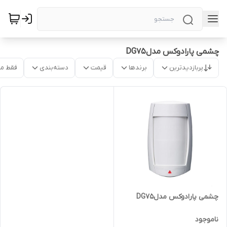
چشمی پارادوکس مدلDG75
پربازدیدترین
برندها
قیمت
دسته‌بندی
فقط م
چشمی پارادوکس مدلDG75
ناموجود