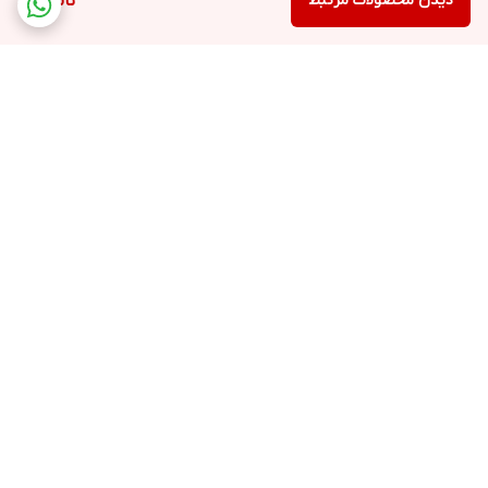
دیدن محصولات مرتبط
ناموجود
برگشت به بالا
ارسال ویژه
پشتیبانی ۲۴ ساعته
۷ روز ضمانت بازگشت کالا
پرداخت در محل