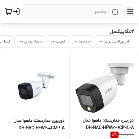
2مگاپیکسل
پربازدیدترین
برندها
قیمت
دسته‌بندی
فقط م
دوربین مداربسته داهوا مدل
دوربین مداربسته داهوا مدل
DH-HAC-HFW1239CP-IL-A
DH-HAC-HFW1200CMP-A
4,000,000
5
%