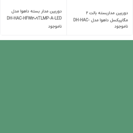
دوربین مدار بسته داهوا مدل
دوربین مداربسته بالت 2
DH-HAC-HFW1209TLMP-A-LED
مگاپیکسل داهوا مدل DH-HAC-
ناموجود
ناموجود
B1A21P-U