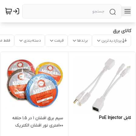
کالای برق
پربازدیدترین
برندها
قیمت
دسته‌بندی
فقط م
کابل PoE Injector
سیم برق افشان 1 در 1.5 حلقه
100متری نور افشان الکتریک
خراسان