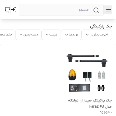
جک پارکینگی
جدیدترین
برندها
قیمت
دسته‌بندی
فقط محص
جک پارکینگی سیماران دولنگه
مدل Faraz 4S
ناموجود