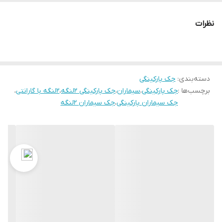
راست و سمت چپ، تنظیم مجزای زمان بازشو و بسته‌شو هرلنگه،
زمان برای بسته شدن اتوماتیک، فست کلوز( بسته شدن درب
نظرات
بلافاصله پس از عبور از مقابل چشمی)، فشار پشت جک – برای
مواردی که نیاز به قدرت بیشتری برای فشار نهایی باشد، قابلیت
تک لنگه نمودن جک با دکمهB ریموت برای نفر و موتور و قابلیت
دسته‌بندی
:
جک پارکینگی
اتصال به قفل برقی بدون‌نیاز به کارت افزایشی و یک رله خروجی
برچسب‌ها :
جک پارکینگی
،
سیماران
،
جک پارکینگی 2لنگه
،
2لنگه با گارانتی
،
10آمپر اشاره نمود.
جک سیماران پارکینگی
،
جک سیماران 2لنگه