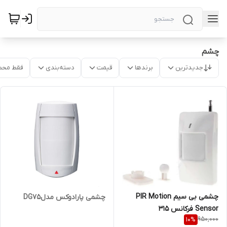
چشم
جدیدترین
برندها
قیمت
دسته‌بندی
فقط محص
چشمی بی سیم PIR Motion
چشمی پارادوکس مدلDG75
Sensor فرکانس 315
950,000
10
%