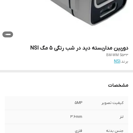
دوربین مداربسته دید در شب رنگی 5 مگ NSI
BM-WM S533
برند:
NSI
مشخصات
کیفیت تصویر
5MP
لنز
3.6mm
جنس بدنه
فلزی