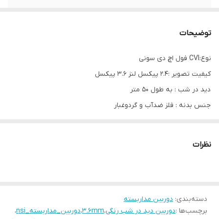
IP67
دارد
توضیحات
نوع:CVI فول اچ دی سونی
کیفیت تصویر :۲.۴ پیکسل لنز ۳.۶ پیکسل
دید در شب : به طول 50 متر
جنس بدنه : فلز ضدآب و گردوغبار
درجه حفاظت : IP67
نظرات
دسته‌بندی
:
دوربین‌ مداربسته
برچسب‌ها :
دوربین دید در شب رنگی
،
3.6mm
،
دوربین_مداربسته_nsi
،