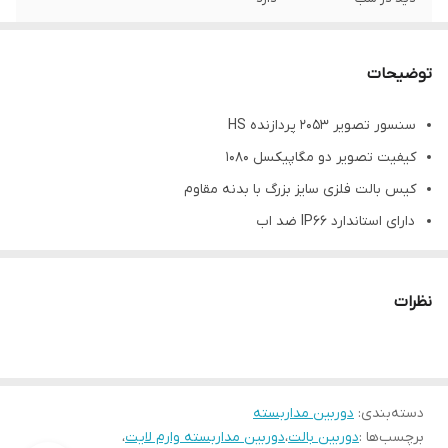
جنس بدنه
فلزی
توضیحات
سنسور تصویر 2053 پردازنده HS
کیفیت تصویر دو مگاپیکسل 1080
کیس بالت فلزی سایز بزرگ با بدنه مقاوم
دارای استاندارد IP66 ضد اب
دید در شب قوی 45 متری
نظرات
دسته‌بندی
:
دوربین‌ مداربسته
برچسب‌ها :
دوربین بالت
،
دوربین مداربسته وارم لایت
،